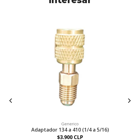
interesar
K
Generico
Adaptador 134 a 410 (1/4 a 5/16)
$3.900 CLP