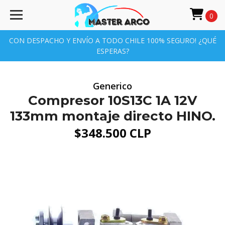
0
CON DESPACHO Y ENVÍO A TODO CHILE 100% SEGURO! ¿QUÉ
ESPERAS?
Generico
Compresor 10S13C 1A 12V
133mm montaje directo HINO.
$348.500 CLP