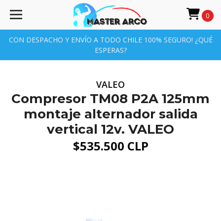
0
CON DESPACHO Y ENVÍO A TODO CHILE 100% SEGURO! ¿QUÉ
ESPERAS?
VALEO
Compresor TM08 P2A 125mm
montaje alternador salida
vertical 12v. VALEO
$535.500 CLP