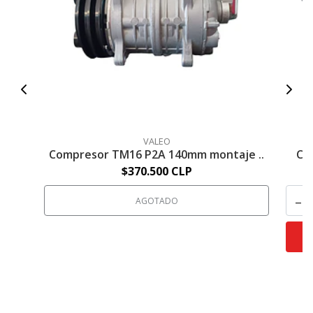
VALEO
Compresor TM16 P2A 140mm montaje ..
Co
$370.500 CLP
-
AGOTADO