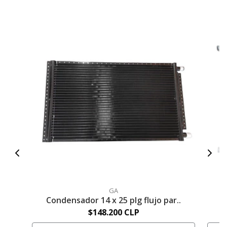
GA
Condensador 14 x 25 plg flujo par..
C
$148.200 CLP