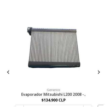
Generico
Evaporador Mitsubishi L200 2008 -..
E
$134.900 CLP