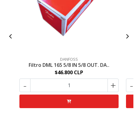
DANFOSS
Filtro DML 165 5/8 IN 5/8 OUT. DA..
F
$46.800 CLP
-
+
-