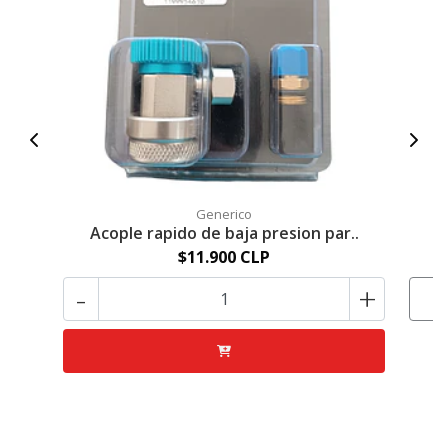
Generico
Acople rapido de baja presion par..
A
$11.900 CLP
-
+