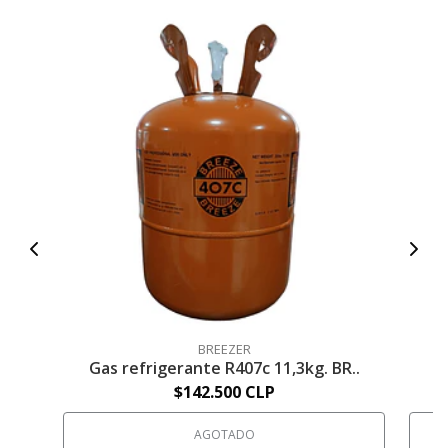
G
BREEZER
Gas refrigerante R407c 11,3kg. BR..
$142.500 CLP
AGOTADO