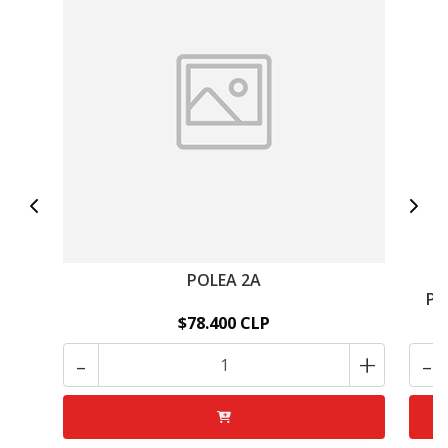
POLEA 2A
Po
$78.400 CLP
-
+
-