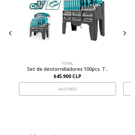
TOTAL
Set de destornilladores 100pcs. T..
S
$45.900 CLP
AGOTADO