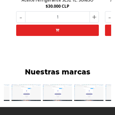
Aceite refrigerante SL32 1L. SUNISO
Ac
$30.000 CLP
-
+
-
Nuestras marcas