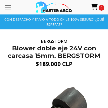
0
CON DESPACHO Y ENVÍO A TODO CHILE 100% SEGURO! ¿QUÉ
ESPERAS?
BERGSTORM
Blower doble eje 24V con
carcasa 15mm. BERGSTORM
$189.000 CLP