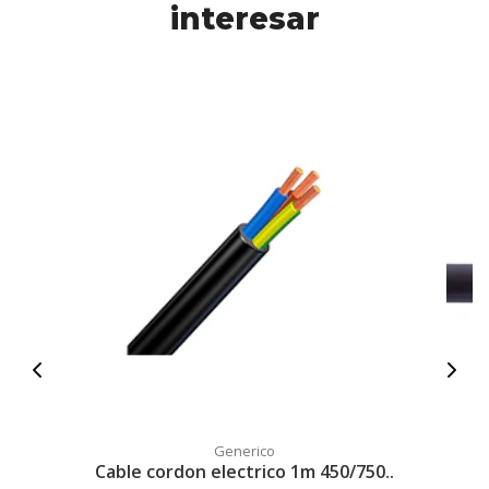
interesar
Generico
Cable cordon electrico 1m 450/750..
C