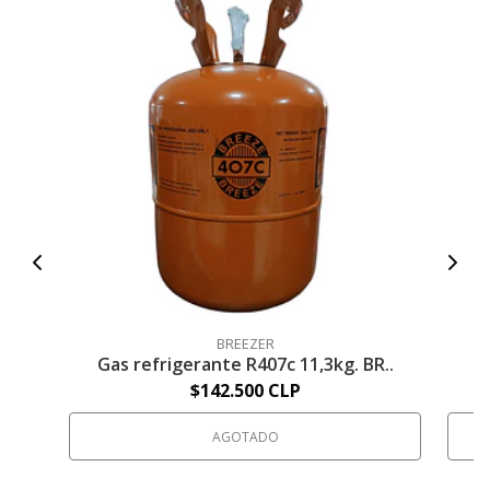
G
BREEZER
Gas refrigerante R407c 11,3kg. BR..
$142.500 CLP
AGOTADO