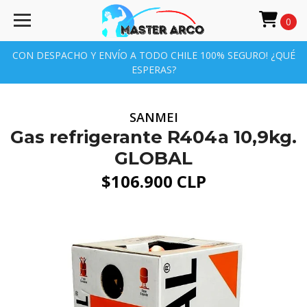
0
CON DESPACHO Y ENVÍO A TODO CHILE 100% SEGURO! ¿QUÉ
ESPERAS?
SANMEI
Gas refrigerante R404a 10,9kg.
GLOBAL
$106.900 CLP