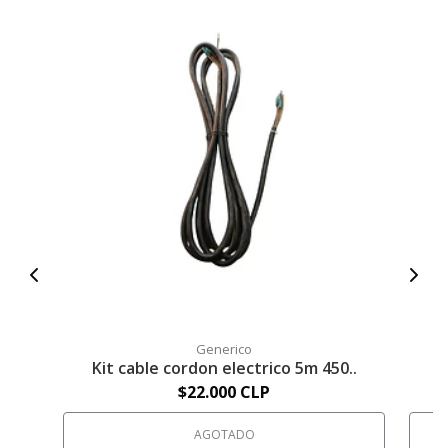
Generico
Kit cable cordon electrico 5m 450..
K
$22.000 CLP
AGOTADO