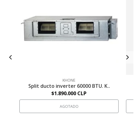
S
KHONE
Split ducto inverter 60000 BTU. K..
$1.890.000 CLP
AGOTADO