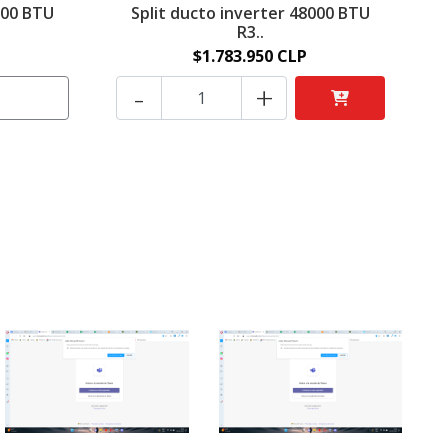
000 BTU
Split ducto inverter 48000 BTU
R3..
S
$1.783.950 CLP
-
+