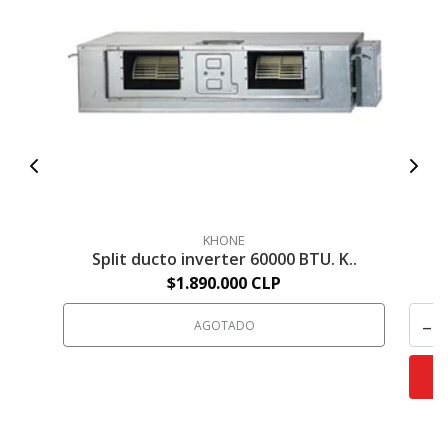
KHONE
Split ducto inverter 60000 BTU. K..
S
$1.890.000 CLP
-
AGOTADO